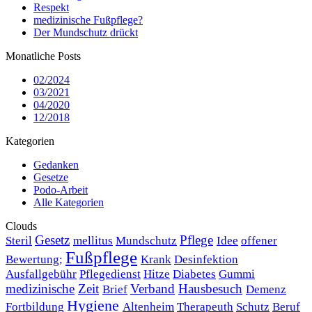
Respekt
medizinische Fußpflege?
Der Mundschutz drückt
Monatliche Posts
02/2024
03/2021
04/2020
12/2018
Kategorien
Gedanken
Gesetze
Podo-Arbeit
Alle Kategorien
Clouds
Gesetz
Pflege
Steril
mellitus
Mundschutz
Idee
offener
Fußpflege
Bewertung;
Krank
Desinfektion
Ausfallgebühr
Pflegedienst
Hitze
Diabetes
Gummi
medizinische
Zeit
Verband
Hausbesuch
Brief
Demenz
Hygiene
Fortbildung
Altenheim
Therapeuth
Schutz
Beruf