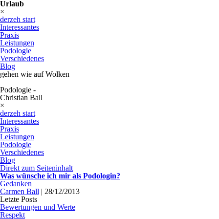
Urlaub
×
derzeh start
Interessantes
Praxis
Leistungen
Podologie
Verschiedenes
Blog
gehen wie auf Wolken
Podologie -
Christian Ball
×
derzeh start
Interessantes
Praxis
Leistungen
Podologie
Verschiedenes
Blog
Direkt zum Seiteninhalt
Was wünsche ich mir als Podologin?
Gedanken
Carmen Ball
|
28/12/2013
Letzte Posts
Bewertungen und Werte
Respekt