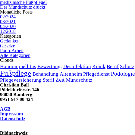
medizinische Fußpflege?
Der Mundschutz drückt
Monatliche Posts
02/2024
03/2021
04/2020
12/2018
Kategorien
Gedanken
Gesetze
Podo-Arbeit
Alle Kategorien
Clouds
Honorar
mellitus
Bewertung;
Desinfektion
Krank
Beruf
Schutz
Fußpflege
Podologie
Behandlung
Altenheim
Pflegedienst
Zeit
Pflegeversicherung
Steril
Mundschutz
Christian Ball
Pödeldorferstr. 146
96050 Bamberg
0951-917 00 424
AGB
Impressum
Datenschutz
Bildnachweis: