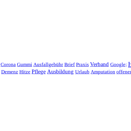
Verband
Corona
Gummi
Ausfallgebühr
Brief
Praxis
Google;
Pflege
Ausbildung
Demenz
Hitze
Urlaub
Amputation
offene