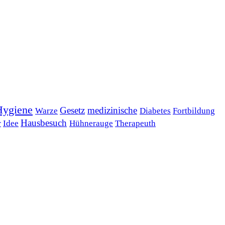
Hygiene
Gesetz
medizinische
Warze
Diabetes
Fortbildung
Hausbesuch
r
Idee
Hühnerauge
Therapeuth