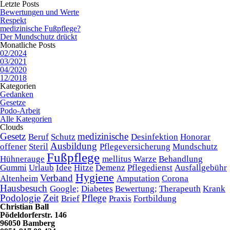
Letzte Posts
Bewertungen und Werte
Respekt
medizinische Fußpflege?
Der Mundschutz drückt
Monatliche Posts
02/2024
03/2021
04/2020
12/2018
Kategorien
Gedanken
Gesetze
Podo-Arbeit
Alle Kategorien
Clouds
Gesetz
medizinische
Beruf
Schutz
Desinfektion
Honorar
Ausbildung
offener
Steril
Pflegeversicherung
Mundschutz
Fußpflege
Hühnerauge
mellitus
Warze
Behandlung
Gummi
Urlaub
Idee
Hitze
Demenz
Pflegedienst
Ausfallgebühr
Hygiene
Verband
Altenheim
Amputation
Corona
Hausbesuch
Google;
Diabetes
Bewertung;
Therapeuth
Krank
Podologie
Zeit
Pflege
Brief
Praxis
Fortbildung
Christian Ball
Pödeldorferstr. 146
96050 Bamberg