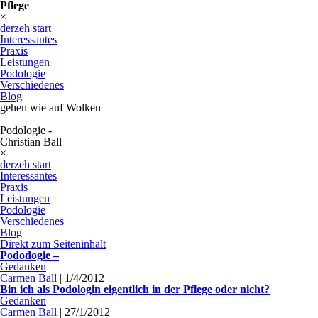
Pflege
×
derzeh start
Interessantes
Praxis
Leistungen
Podologie
Verschiedenes
Blog
gehen wie auf Wolken
Podologie -
Christian Ball
×
derzeh start
Interessantes
Praxis
Leistungen
Podologie
Verschiedenes
Blog
Direkt zum Seiteninhalt
Pododogie –
Gedanken
Carmen Ball
|
1/4/2012
Bin ich als Podologin eigentlich in der Pflege oder nicht?
Gedanken
Carmen Ball
|
27/1/2012