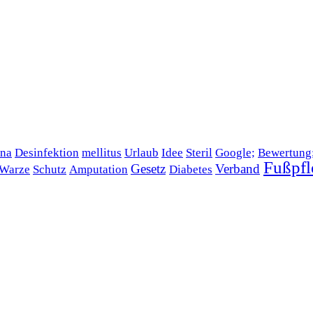
na
Desinfektion
mellitus
Urlaub
Idee
Steril
Google;
Bewertung
Fußpfl
Gesetz
Verband
Warze
Schutz
Amputation
Diabetes