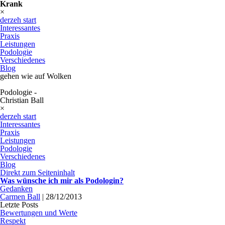
Krank
×
derzeh start
Interessantes
Praxis
Leistungen
Podologie
Verschiedenes
Blog
gehen wie auf Wolken
Podologie -
Christian Ball
×
derzeh start
Interessantes
Praxis
Leistungen
Podologie
Verschiedenes
Blog
Direkt zum Seiteninhalt
Was wünsche ich mir als Podologin?
Gedanken
Carmen Ball
|
28/12/2013
Letzte Posts
Bewertungen und Werte
Respekt