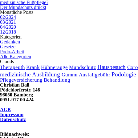
medizinische Fußpflege?
Der Mundschutz drückt
Monatliche Posts
02/2024
03/2021
04/2020
12/2018
Kategorien
Gedanken
Gesetze
Podo-Arbeit
Alle Kategorien
Clouds
Hausbesuch
Therapeuth
Krank
Hühnerauge
Mundschutz
Coro
medizinische
Ausbildung
Podologie
Gummi
Ausfallgebühr
Pflegeversicherung
Behandlung
Christian Ball
Pödeldorferstr. 146
96050 Bamberg
0951-917 00 424
AGB
Impressum
Datenschutz
Bildnachweis: