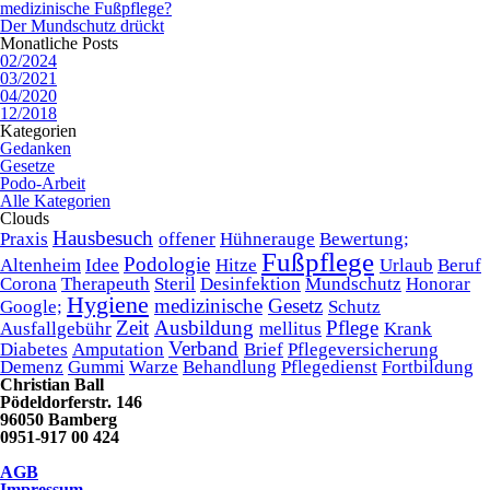
medizinische Fußpflege?
Der Mundschutz drückt
Monatliche Posts
02/2024
03/2021
04/2020
12/2018
Kategorien
Gedanken
Gesetze
Podo-Arbeit
Alle Kategorien
Clouds
Hausbesuch
Praxis
offener
Hühnerauge
Bewertung;
Fußpflege
Podologie
Altenheim
Idee
Hitze
Urlaub
Beruf
Corona
Therapeuth
Steril
Desinfektion
Mundschutz
Honorar
Hygiene
medizinische
Gesetz
Google;
Schutz
Zeit
Ausbildung
Pflege
Ausfallgebühr
mellitus
Krank
Verband
Diabetes
Amputation
Brief
Pflegeversicherung
Demenz
Gummi
Warze
Behandlung
Pflegedienst
Fortbildung
Christian Ball
Pödeldorferstr. 146
96050 Bamberg
0951-917 00 424
AGB
Impressum