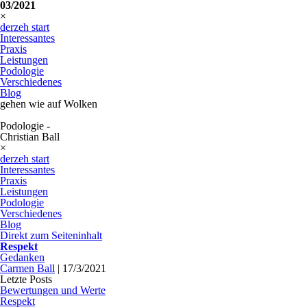
03/2021
×
derzeh start
Interessantes
Praxis
Leistungen
Podologie
Verschiedenes
Blog
gehen wie auf Wolken
Podologie -
Christian Ball
×
derzeh start
Interessantes
Praxis
Leistungen
Podologie
Verschiedenes
Blog
Direkt zum Seiteninhalt
Respekt
Gedanken
Carmen Ball
|
17/3/2021
Letzte Posts
Bewertungen und Werte
Respekt